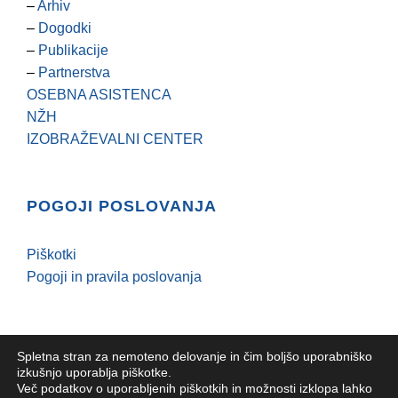
–
Arhiv
–
Dogodki
–
Publikacije
–
Partnerstva
OSEBNA ASISTENCA
NŽH
IZOBRAŽEVALNI CENTER
POGOJI POSLOVANJA
Piškotki
Pogoji in pravila poslovanja
Spletna stran za nemoteno delovanje in čim boljšo uporabniško
izkušnjo uporablja piškotke.
Več podatkov o uporabljenih piškotkih in možnosti izklopa lahko
YHD |
Epacka spletni marketing