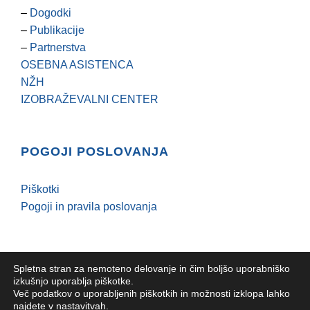
–
Dogodki
–
Publikacije
–
Partnerstva
OSEBNA ASISTENCA
NŽH
IZOBRAŽEVALNI CENTER
POGOJI POSLOVANJA
Piškotki
Pogoji in pravila poslovanja
Spletna stran za nemoteno delovanje in čim boljšo uporabniško
izkušnjo uporablja piškotke.
Več podatkov o uporabljenih piškotkih in možnosti izklopa lahko
YHD |
Epacka spletni marketing
najdete v
nastavitvah
.