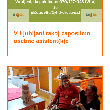
V Ljubljani takoj zaposlimo
osebne asistent(k)e