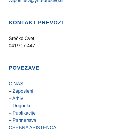
zaposlitev@yhd-drustvo.si
KONTAKT PREVOZI
Srečko Cvet
041/717-447
POVEZAVE
O NAS
–
Zaposleni
–
Arhiv
–
Dogodki
–
Publikacije
–
Partnerstva
OSEBNA ASISTENCA