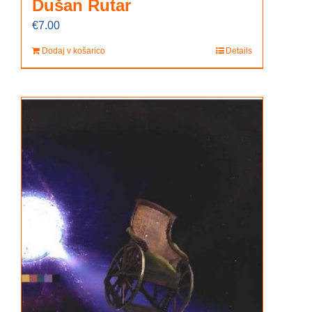
Dušan Rutar
€
7.00
Dodaj v košarico
Details