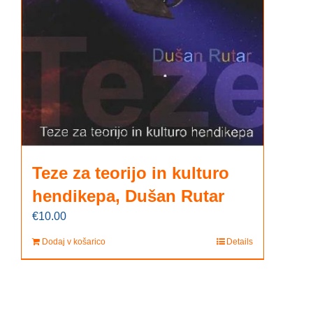
Teze za teorijo in kulturo
hendikepa, Dušan Rutar
€
10.00
Dodaj v košarico
Details