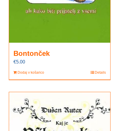
Bontonček
€
5.00
Dodaj v košarico
Details