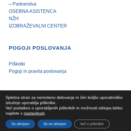
–
Partnerstva
OSEBNA ASISTENCA
NŽH
IZOBRAŽEVALNI CENTER
POGOJI POSLOVANJA
Piškotki
Pogoji in pravila poslovanja
Spletna stran za nemoteno delovanje in čim boljšo uporabniško
izkušnjo uporablja piškotke.
Več podatkov o uporabljenih piškotkih in možnosti izklopa lahko
YHD |
Epacka spletni marketing
najdete v
nastavitvah
.
Facebook
YouTube
Se strinjam
Se ne strinjam
Več o piškotkih