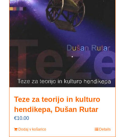
Teze za teorijo in kulturo
hendikepa, Dušan Rutar
€
10.00
Dodaj v košarico
Details