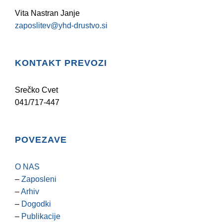
Vita Nastran Janje
zaposlitev@yhd-drustvo.si
KONTAKT PREVOZI
Srečko Cvet
041/717-447
POVEZAVE
O NAS
–
Zaposleni
–
Arhiv
–
Dogodki
–
Publikacije