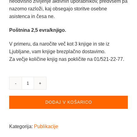
neodvisno življenje aktivnih uporabnikov, predvsem pa
nazorno razloži, kaj obsegajo storitve osebne
asistenca in česa ne.
Poštnina 2,5 evra/knjigo.
V primeru, da naročite več kot 3 knjige in ste iz
Ljubljane, vam knjige brezplačno dostavimo.
Za večje količine knjig nas pokličite na 01/521-22-77.
Osebna
asistenca,
Katrin
DODAJ V KOŠARICO
Modic,
Elena
Pečarič,
Kategorija:
Publikacije
Domen