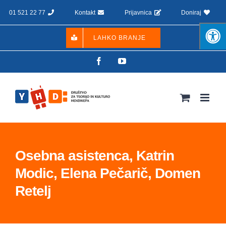
Skip
01 521 22 77
Kontakt
Prijavnica
Doniraj
to
content
LAHKO BRANJE
Facebook
YouTube
Osebna asistenca, Katrin
Modic, Elena Pečarič, Domen
Retelj