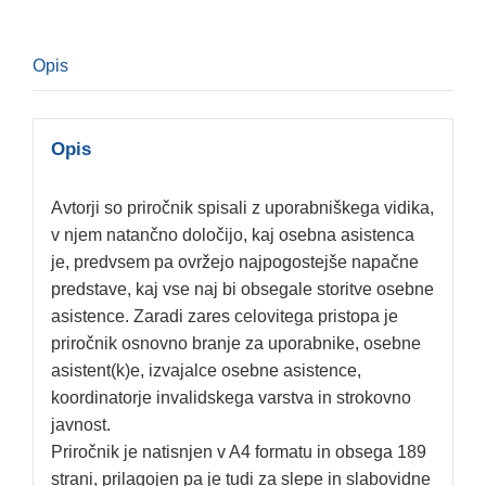
Retelj
količina
Opis
Opis
Avtorji so priročnik spisali z uporabniškega vidika,
v njem natančno določijo, kaj osebna asistenca
je, predvsem pa ovržejo najpogostejše napačne
predstave, kaj vse naj bi obsegale storitve osebne
asistence. Zaradi zares celovitega pristopa je
priročnik osnovno branje za uporabnike, osebne
asistent(k)e, izvajalce osebne asistence,
koordinatorje invalidskega varstva in strokovno
javnost.
Priročnik je natisnjen v A4 formatu in obsega 189
strani, prilagojen pa je tudi za slepe in slabovidne