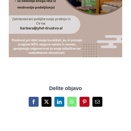
Delite objavo
Facebook
X
LinkedIn
WhatsApp
Pinterest
Email