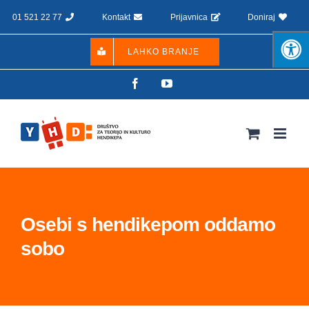
Skip
01 521 22 77
Kontakt
Prijavnica
Doniraj
to
content
LAHKO BRANJE
Facebook
YouTube
Osebi s hendikepom oddamo
sobo