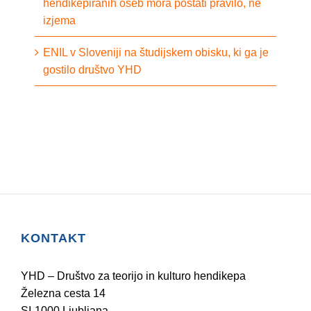
hendikepiranih oseb mora postati pravilo, ne
izjema
ENIL v Sloveniji na študijskem obisku, ki ga je
gostilo društvo YHD
KONTAKT
YHD – Društvo za teorijo in kulturo hendikepa
Železna cesta 14
SI-1000 Ljubljana