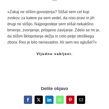
***
»Zakaj ne slišim govorjenja? Slišal sem cel kup
zvokov, za katere pa sem vedel, da niso pravi in jih
drugi ne slišijo. Najpogosteje sem slišal nekakšno
brnenje, zvonjenje, pritajeno zavijanje. Zdelo se mi je,
da slišim šklopotanje dežja in celo petje otroškega
zbora. Res je bilo nenavadno. Ali sem res oglušel?«
Vljudno vabljeni.
Delite objavo
Facebook
X
LinkedIn
WhatsApp
Pinterest
Email