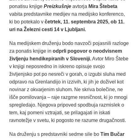
ponatisu knjige
Preizkušnje
avtorja
Mira Štebeta
vabita predstavnike medijev na medijsko konferenco,
ki bo potekalo v
četrtek, 11. septembra 2025, ob 11.
uri na Železni cesti 14 v Ljubljani.
Na medijskem druženju bodo navzoči pojasnili razloge
za ponatis knjige in
odprli pogovor o neodvisnem
življenju hendikepiranih v Sloveniji.
Avtor Miro Štebe
v knjigi neposredno in iskreno opisuje svojo
življenjsko pot po nesreči v gorah, o izgubi sluha med
odpravo na Grenlandijo in izzivih, ki jih je doživel kot
novinar z okvarjenim sluhom. Ne skriva bolečine, ne
išče pomilovanja – raje razgrne resničnost, ki jo mnogi
spregledajo. Njegova pripoved spodbuja razmislek o
tem, kaj pomeni vztrajati, se prilagajati in iskati
ravnotežje v svetu, ki pogosto ne razume drugačnosti.
Na druženju s predstavniki sedme sile bo
Tim Bučar