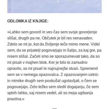
ODLOMKA IZ KNJIGE:
»Lahko sem govoril in ves čas sem svoje govorjenje
slišal, drugih pa ne. Občutek je bil res nenavaden.
Zdelo se mi je, kot da življenje teče mimo mene. Videl
sem, da se prijatelji pogovarjajo in šalijo, za kaj gre, pa
nisem slišal. Začeli smo se sporazumevati tako, da so
mi pisali v majhen blok. Ker je bilo to zamudno
opravilo, so mi pisali le najnujnejše stvari. Spremenil
sem se v nemega opazovalca. Z opazovanjem ustnic
in mimike drugih sem poskušal ugotavljati, o čem se
pogovarjajo. Zelo težko sem sledil dogajanju, če sem
sploh lahko, saj nisem vedel, ali so moja ugibanja
pravilna.«