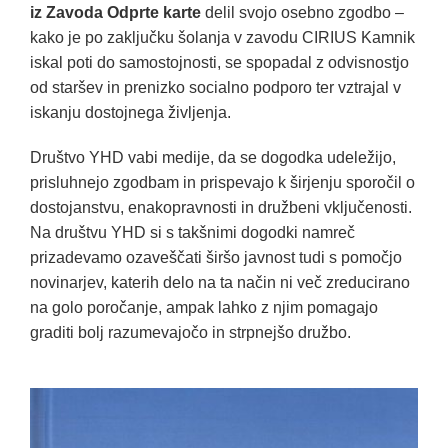
iz Zavoda Odprte karte
delil svojo osebno zgodbo –
kako je po zaključku šolanja v zavodu CIRIUS Kamnik
iskal poti do samostojnosti, se spopadal z odvisnostjo
od staršev in prenizko socialno podporo ter vztrajal v
iskanju dostojnega življenja.
Društvo YHD vabi medije, da se dogodka udeležijo,
prisluhnejo zgodbam in prispevajo k širjenju sporočil o
dostojanstvu, enakopravnosti in družbeni vključenosti.
Na društvu YHD si s takšnimi dogodki namreč
prizadevamo ozaveščati širšo javnost tudi s pomočjo
novinarjev, katerih delo na ta način ni več zreducirano
na golo poročanje, ampak lahko z njim pomagajo
graditi bolj razumevajočo in strpnejšo družbo.