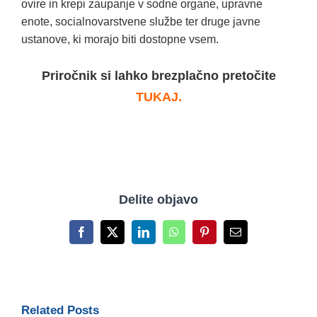
ovire in krepi zaupanje v sodne organe, upravne
enote, socialnovarstvene službe ter druge javne
ustanove, ki morajo biti dostopne vsem.
Priročnik si lahko brezplačno pretočite
TUKAJ.
Delite objavo
Facebook
X
LinkedIn
WhatsApp
Pinterest
Email
Related Posts