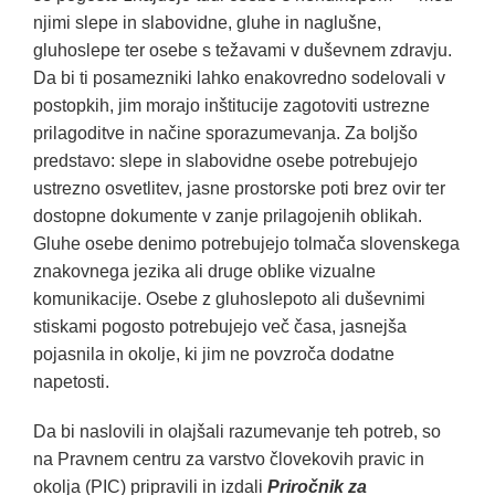
njimi slepe in slabovidne, gluhe in naglušne,
gluhoslepe ter osebe s težavami v duševnem zdravju.
Da bi ti posamezniki lahko enakovredno sodelovali v
postopkih, jim morajo inštitucije zagotoviti ustrezne
prilagoditve in načine sporazumevanja. Za boljšo
predstavo: slepe in slabovidne osebe potrebujejo
ustrezno osvetlitev, jasne prostorske poti brez ovir ter
dostopne dokumente v zanje prilagojenih oblikah.
Gluhe osebe denimo potrebujejo tolmača slovenskega
znakovnega jezika ali druge oblike vizualne
komunikacije. Osebe z gluhoslepoto ali duševnimi
stiskami pogosto potrebujejo več časa, jasnejša
pojasnila in okolje, ki jim ne povzroča dodatne
napetosti.
Da bi naslovili in olajšali razumevanje teh potreb, so
na Pravnem centru za varstvo človekovih pravic in
okolja (PIC) pripravili in izdali
Priročnik za