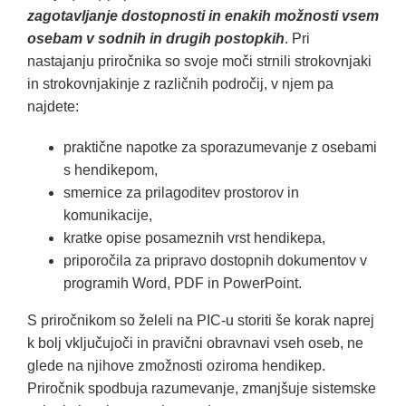
zagotavljanje dostopnosti in enakih možnosti vsem
osebam v sodnih in drugih postopkih
. Pri
nastajanju priročnika so svoje moči strnili strokovnjaki
in strokovnjakinje z različnih področij, v njem pa
najdete:
praktične napotke za sporazumevanje z osebami
s hendikepom,
smernice za prilagoditev prostorov in
komunikacije,
kratke opise posameznih vrst hendikepa,
priporočila za pripravo dostopnih dokumentov v
programih Word, PDF in PowerPoint.
S priročnikom so želeli na PIC-u storiti še korak naprej
k bolj vključujoči in pravični obravnavi vseh oseb, ne
glede na njihove zmožnosti oziroma hendikep.
Priročnik spodbuja razumevanje, zmanjšuje sistemske