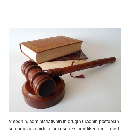
V sodnih, administrativnih in drugih uradnih postopkih
se pogosto znajdejo tudi osebe s hendikepom — med