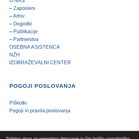
O NAS
–
Zaposleni
–
Arhiv
–
Dogodki
–
Publikacije
–
Partnerstva
OSEBNA ASISTENCA
NŽH
IZOBRAŽEVALNI CENTER
POGOJI POSLOVANJA
Piškotki
Pogoji in pravila poslovanja
Spletna stran za nemoteno delovanje in čim boljšo uporabniško