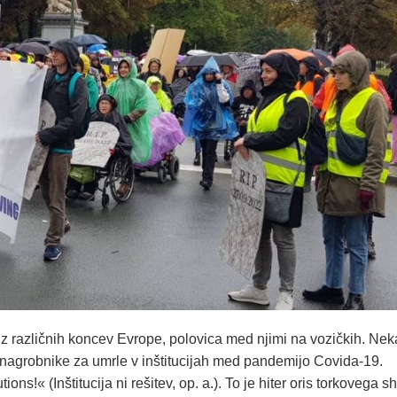
iz različnih koncev Evrope, polovica med njimi na vozičkih. Neka
 pa nagrobnike za umrle v inštitucijah med pandemijo Covida-19.
ions!« (Inštitucija ni rešitev, op. a.). To je hiter oris torkovega 