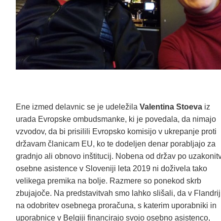
Ene izmed delavnic se je udeležila
Valentina Stoeva
iz
urada Evropske ombudsmanke, ki je povedala, da nimajo
vzvodov, da bi prisilili Evropsko komisijo v ukrepanje proti
državam članicam EU, ko te dodeljen denar porabljajo za
gradnjo ali obnovo inštitucij. Nobena od držav po uzakonitv
osebne asistence v Sloveniji leta 2019 ni doživela tako
velikega premika na bolje. Razmere so ponekod skrb
zbujajoče. Na predstavitvah smo lahko slišali, da v Flandrij
na odobritev osebnega proračuna, s katerim uporabniki in
uporabnice v Belgiji financirajo svojo osebno asistenco,