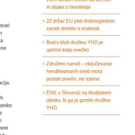
in dijake s hendikepi
22 držav EU pod drobnogledom
tvari
zaradi direktiv o enakosti
in
za
Bralni klub društva YHD je
ene
upihnil tretjo svečko
Združeni narodi – vključevanje
hendikepiranih oseb mora
postati pravilo, ne izjema
cija,
ENIL v Sloveniji na študijskem
ih
obisku, ki ga je gostilo društvo
darsko
YHD
e
n
imere