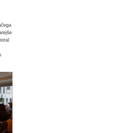
mačega
arejše
moral
s