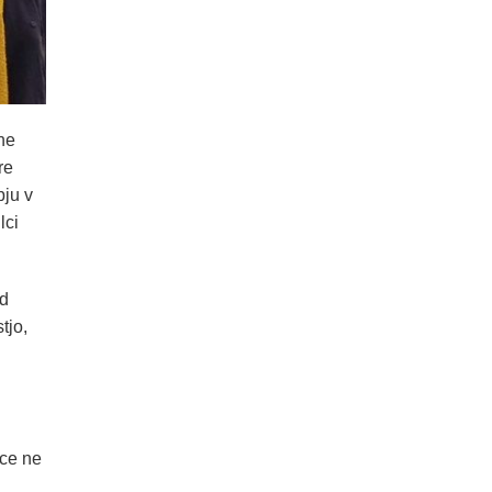
ne
re
bju v
lci
ed
tjo,
ice ne