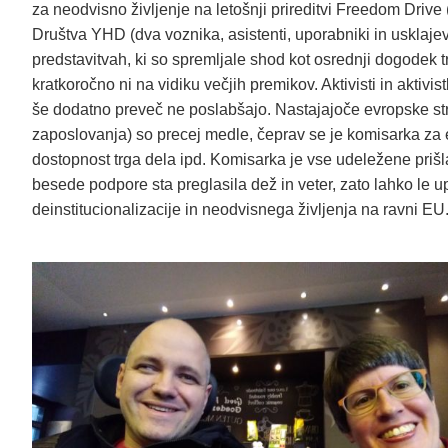
za neodvisno življenje na letošnji prireditvi Freedom Drive
Društva YHD (dva voznika, asistenti, uporabniki in usklaje
predstavitvah, ki so spremljale shod kot osrednji dogodek 
kratkoročno ni na vidiku večjih premikov. Aktivisti in aktivis
še dodatno preveč ne poslabšajo. Nastajajoče evropske strat
zaposlovanja) so precej medle, čeprav se je komisarka za
dostopnost trga dela ipd. Komisarka je vse udeležene pri
besede podpore sta preglasila dež in veter, zato lahko le
deinstitucionalizacije in neodvisnega življenja na ravni EU