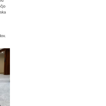
ed
ečjo
pska
dov.