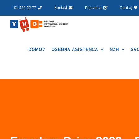
Skip
01 521 22 77
Kontakt
Prijavnica
Doniraj
to
content
DOMOV
OSEBNA ASISTENCA
NŽH
SV