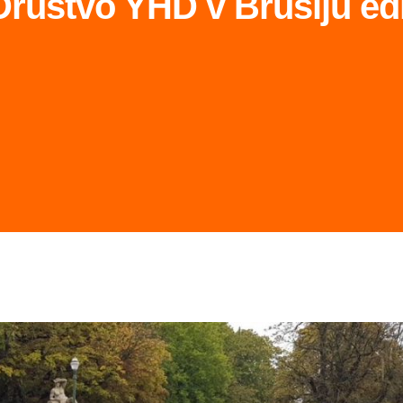
ruštvo YHD v Bruslju edi