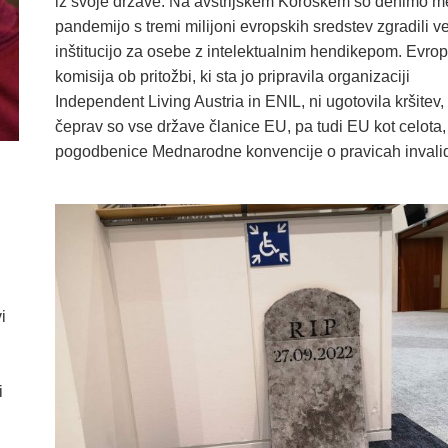
iz svoje države. Na avstrijskem Koroškem so denimo m
pandemijo s tremi milijoni evropskih sredstev zgradili v
inštitucijo za osebe z intelektualnim hendikepom. Evro
komisija ob pritožbi, ki sta jo pripravila organizaciji
Independent Living Austria in ENIL, ni ugotovila kršitev,
čeprav so vse države članice EU, pa tudi EU kot celota,
pogodbenice Mednarodne konvencije o pravicah invali
i
i