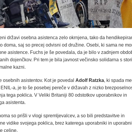
jeni državi osebna asistenca zelo okrnjena, tako da hendikepira
ljajo doma, saj so precej odvisni od družine. Osebi, ki sama ne mo
ebne asistence. Fuchs je še povedala, da je bilo v zadnjem obdo
h dojenčkov. Pri tem je bila javnost večinsko solidarna s stori
imalne kazni.
uje osebnih asistentov. Kot je povedal
Adolf Ratzka
, ki spada m
e ENIL-a, je to še posebej pereče v državah z nizko brezposelnos
ja tega poklica. V Veliki Britaniji 80 odstotkov uporabnikov in
a asistenta.
oma so prišli v vlogi spremljevalcev, a so bili predstavitve in
ene vidike svojega poklica, brez katerega uporabniki in uporabn
e celine.