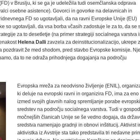
 (FD) v Bruslju, ki se ga je udeležila tudi osemčlanska odprava
valci osebne asistence). Govorci in govorke na delavnicah in
tridnevnega FD so ugotavljali, da na ravni Evropske Unije (EU)
tke so ugotavljali, da vsa borba včasih zadostuje le za to, da se s
egije za to desetletje (na primer strategiji socialnega varstva 
 enakost
Helena Dalli
zavzela za deinstitucionalizacijo, ukrepe 
šla pozdravit že med shodom, pred stavbo Evropske komisije. Nj
 upamo, da to ne odraža prihodnjega dogajanja na področju
.
Evropska mreža za neodvisno življenje (ENIL), organiza
ki deluje na evropski ravni in organizira FD, ima za eno
izmed svojih glavnih nalog spremljanje porabe evropsk
sredstev na področju socialnega varstva. Tudi v gospo
močnejših članicah Unije se še vedno dogaja, da držav
sredstva namenjajo gradnji in obnovi inštitucij. Aktivist i
aktivistka iz Avstrije sta tako predstavila tri nedavne pr