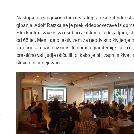
Nastopajoči so govorili tudi o strategijah za prihodnost
gibanja. Adolf Ratzka se je prek videopovezave iz do
Stockholma zavzel za osebno asistenco tudi za ljudi, st
od 65 let. Meni, da bi aktivizem za neodvisno življenje 
z dobro kampanjo izkoristiti moment pandemije, ko so
praktično vsi ljudje občutili to, kako je biti zaprt in živeti 
številnimi omejitvami.
e