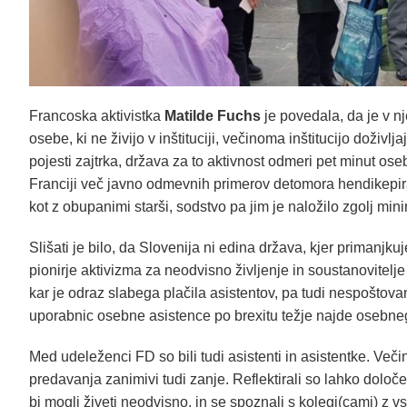
Francoska aktivistka
Matilde Fuchs
je povedala, da je v n
osebe, ki ne živijo v inštituciji, večinoma inštitucijo doživ
pojesti zajtrka, država za to aktivnost odmeri pet minut os
Franciji več javno odmevnih primerov detomora hendikepirani
kot z obupanimi starši, sodstvo pa jim je naložilo zgolj min
Slišati je bilo, da Slovenija ni edina država, kjer primanjk
pionirje aktivizma za neodvisno življenje in soustanovitelj
kar je odraz slabega plačila asistentov, pa tudi nespoštovan
uporabnic osebne asistence po brexitu težje najde osebneg
Med udeleženci FD so bili tudi asistenti in asistentke. Večin
predavanja zanimivi tudi zanje. Reflektirali so lahko določ
bi mogli živeti neodvisno, in se spoznali s kolegi(cami) z vs