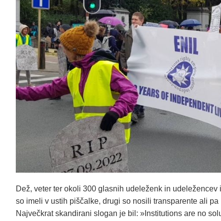
Dež, veter ter okoli 300 glasnih udeleženk in udeležencev 
so imeli v ustih piščalke, drugi so nosili transparente ali
Največkrat skandirani slogan je bil: »Institutions are no solut