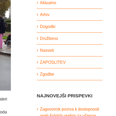
Aktualno
Arhiv
Dogodki
Družbeno
Nasveti
ZAPOSLITEV
Zgodbe
NAJNOVEJŠI PRISPEVKI
teri
Zagovornik poziva k dostopnosti
shoda
vseh šolskih vsebin za učence