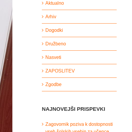
Aktualno
Arhiv
Dogodki
Družbeno
Nasveti
ZAPOSLITEV
Zgodbe
NAJNOVEJŠI PRISPEVKI
Zagovornik poziva k dostopnosti
vseh šolskih vsebin za učence