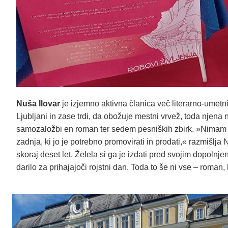
Nuša Ilovar
je izjemno aktivna članica več literarno-umetniš
Ljubljani in zase trdi, da obožuje mestni vrvež, toda njena n
samozaložbi en roman ter sedem pesniških zbirk. »Nimam p
zadnja, ki jo je potrebno promovirati in prodati,« razmišlj
skoraj deset let. Želela si ga je izdati pred svojim dopolnje
darilo za prihajajoči rojstni dan. Toda to še ni vse – roman, 