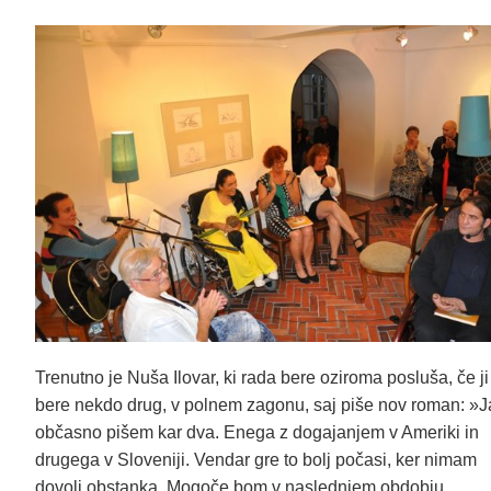
Trenutno je Nuša Ilovar, ki rada bere oziroma posluša, če ji
bere nekdo drug, v polnem zagonu, saj piše nov roman: »J
občasno pišem kar dva. Enega z dogajanjem v Ameriki in
drugega v Sloveniji. Vendar gre to bolj počasi, ker nimam
dovolj obstanka. Mogoče bom v naslednjem obdobju