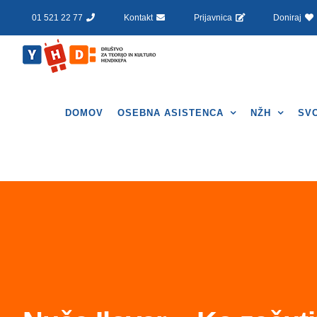
Skip
01 521 22 77
Kontakt
Prijavnica
Doniraj
to
content
DOMOV
OSEBNA ASISTENCA
NŽH
SV