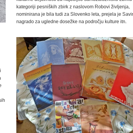
kategoriji pesniških zbirk z naslovom Robovi življenja,
nominirana je bila tudi za Slovenko leta, prejela je Sav
nagrado za ugledne dosežke na področju kulture itn.
i
a
e
sih