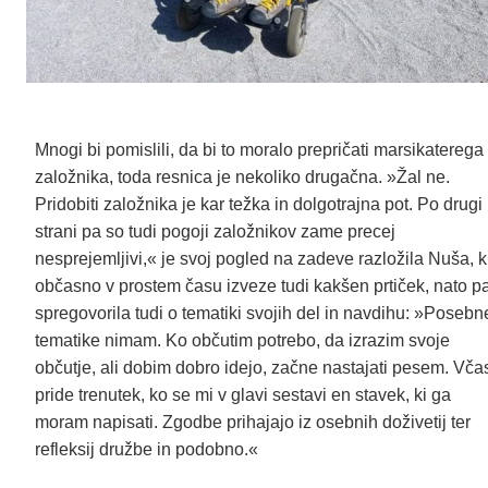
Mnogi bi pomislili, da bi to moralo prepričati marsikaterega
založnika, toda resnica je nekoliko drugačna. »Žal ne.
Pridobiti založnika je kar težka in dolgotrajna pot. Po drugi
strani pa so tudi pogoji založnikov zame precej
nesprejemljivi,« je svoj pogled na zadeve razložila Nuša, k
občasno v prostem času izveze tudi kakšen prtiček, nato p
spregovorila tudi o tematiki svojih del in navdihu: »Posebn
tematike nimam. Ko občutim potrebo, da izrazim svoje
občutje, ali dobim dobro idejo, začne nastajati pesem. Vča
pride trenutek, ko se mi v glavi sestavi en stavek, ki ga
moram napisati. Zgodbe prihajajo iz osebnih doživetij ter
refleksij družbe in podobno.«