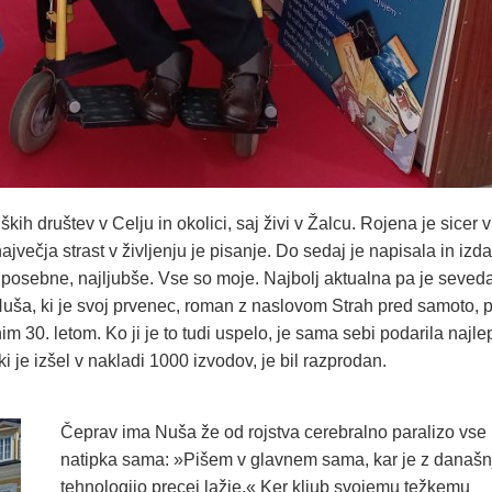
kih društev v Celju in okolici, saj živi v Žalcu. Rojena je sicer v
ajvečja strast v življenju je pisanje. Do sedaj je napisala in izda
osebne, najljubše. Vse so moje. Najbolj aktualna pa je seved
a Nuša, ki je svoj prvenec, roman z naslovom Strah pred samoto, 
nim 30. letom. Ko ji je to tudi uspelo, je sama sebi podarila najl
ki je izšel v nakladi 1000 izvodov, je bil razprodan.
Čeprav ima Nuša že od rojstva cerebralno paralizo vse
natipka sama: »Pišem v glavnem sama, kar je z današn
tehnologijo precej lažje.« Ker kljub svojemu težkemu