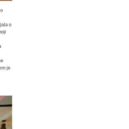
no
jala o
moji
a
se
em je