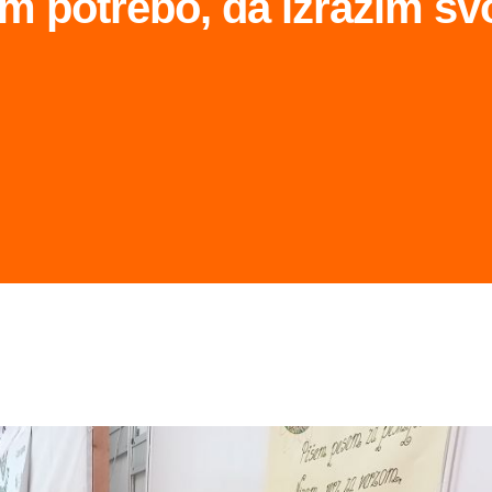
m potrebo, da izrazim sv