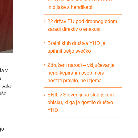
in dijake s hendikepi
22 držav EU pod drobnogledom
zaradi direktiv o enakosti
Bralni klub društva YHD je
upihnil tretjo svečko
Združeni narodi – vključevanje
la v
hendikepiranih oseb mora
a
postati pravilo, ne izjema
pisala
epše
ENIL v Sloveniji na študijskem
obisku, ki ga je gostilo društvo
YHD
jo