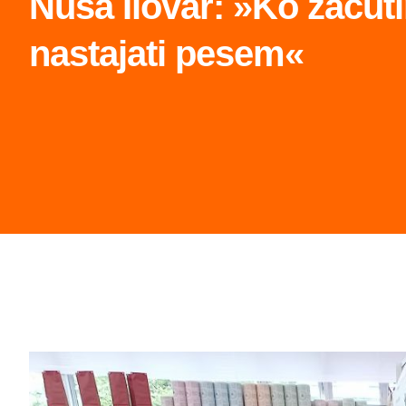
Nuša Ilovar: »Ko začuti
nastajati pesem«