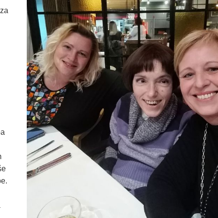
 za
pa
m
še
e.
a