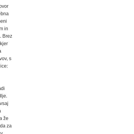
ovor
sebna
eni
m in
e. Brez
kjer
a
vov, s
ice:
adi
lje.
vsaj
a
la že
ada za
 v