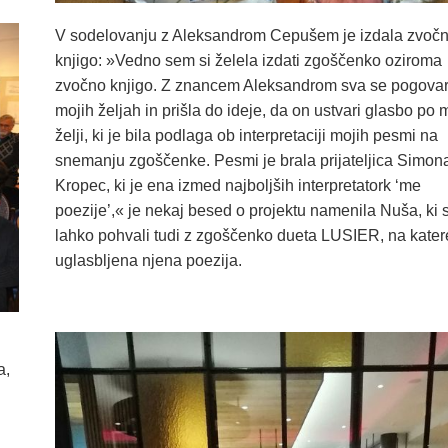
V sodelovanju z Aleksandrom Cepušem je izdala zvoč
knjigo: »Vedno sem si želela izdati zgoščenko oziroma
zvočno knjigo. Z znancem Aleksandrom sva se pogovar
mojih željah in prišla do ideje, da on ustvari glasbo po 
želji, ki je bila podlaga ob interpretaciji mojih pesmi na
snemanju zgoščenke. Pesmi je brala prijateljica Simon
Kropec, ki je ena izmed najboljših interpretatork ‘me
poezije’,« je nekaj besed o projektu namenila Nuša, ki 
lahko pohvali tudi z zgoščenko dueta LUSIER, na kater
uglasbljena njena poezija.
a,