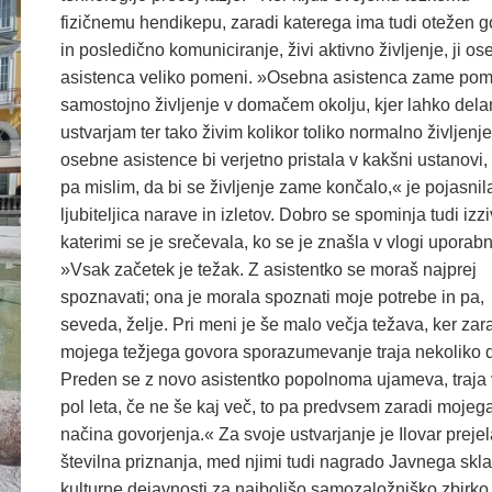
fizičnemu hendikepu, zaradi katerega ima tudi otežen g
in posledično komuniciranje, živi aktivno življenje, ji o
asistenca veliko pomeni. »Osebna asistenca zame pom
samostojno življenje v domačem okolju, kjer lahko dela
ustvarjam ter tako živim kolikor toliko normalno življenj
osebne asistence bi verjetno pristala v kakšni ustanovi, 
pa mislim, da bi se življenje zame končalo,« je pojasnil
ljubiteljica narave in izletov. Dobro se spominja tudi izzi
katerimi se je srečevala, ko se je znašla v vlogi uporabn
»Vsak začetek je težak. Z asistentko se moraš najprej
spoznavati; ona je morala spoznati moje potrebe in pa,
seveda, želje. Pri meni je še malo večja težava, ker zar
mojega težjega govora sporazumevanje traja nekoliko d
Preden se z novo asistentko popolnoma ujameva, traja 
pol leta, če ne še kaj več, to pa predvsem zaradi mojeg
načina govorjenja.« Za svoje ustvarjanje je Ilovar preje
številna priznanja, med njimi tudi nagrado Javnega skl
kulturne dejavnosti za najboljšo samozaložniško zbirko