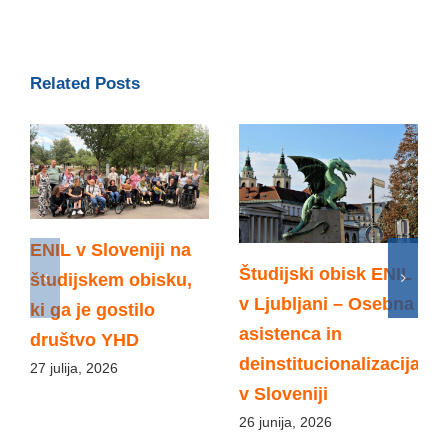
Related Posts
ENIL v Sloveniji na
Študijski obisk ENIL
študijskem obisku,
v Ljubljani – Osebna
ki ga je gostilo
asistenca in
društvo YHD
deinstitucionalizacija
27 julija, 2026
v Sloveniji
26 junija, 2026