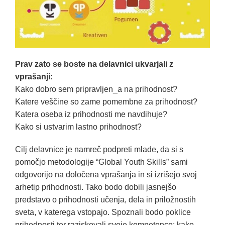
Prav zato se boste na delavnici ukvarjali z
vprašanji:
Kako dobro sem pripravljen_a na prihodnost?
Katere veščine so zame pomembne za prihodnost?
Katera oseba iz prihodnosti me navdihuje?
Kako si ustvarim lastno prihodnost?
Cilj delavnice je namreč podpreti mlade, da si s
pomočjo metodologije “Global Youth Skills” sami
odgovorijo na določena vprašanja in si izrišejo svoj
arhetip prihodnosti. Tako bodo dobili jasnejšo
predstavo o prihodnosti učenja, dela in priložnostih
sveta, v katerega vstopajo. Spoznali bodo poklice
prihodnosti ter raziskovali svoje kompetence; kako