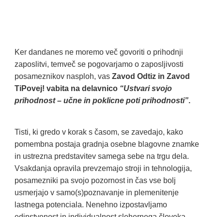
Ker dandanes ne moremo več govoriti o prihodnji
zaposlitvi, temveč se pogovarjamo o zaposljivosti
posameznikov nasploh, vas
Zavod Odtiz in Zavod
TiPovej! vabita na delavnico
“Ustvari svojo
prihodnost – učne in poklicne poti prihodnosti”
.
Tisti, ki gredo v korak s časom, se zavedajo, kako
pomembna postaja gradnja osebne blagovne znamke
in ustrezna predstavitev samega sebe na trgu dela.
Vsakdanja opravila prevzemajo stroji in tehnologija,
posamezniki pa svojo pozornost in čas vse bolj
usmerjajo v samo(s)poznavanje in plemenitenje
lastnega potenciala. Nenehno izpostavljamo
edinstvenost in individualnost slehernega človeka,