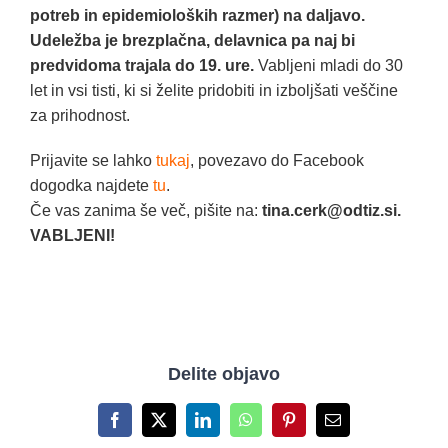
potreb in epidemioloških razmer) na daljavo.
Udeležba je brezplačna, delavnica pa naj bi
predvidoma trajala do 19. ure.
Vabljeni mladi do 30
let in vsi tisti, ki si želite pridobiti in izboljšati veščine
za prihodnost.
Prijavite se lahko
tukaj
, povezavo do Facebook
dogodka najdete
tu
.
Če vas zanima še več, pišite na:
tina.cerk@odtiz.si.
VABLJENI!
Delite objavo
Facebook
X
LinkedIn
WhatsApp
Pinterest
Email