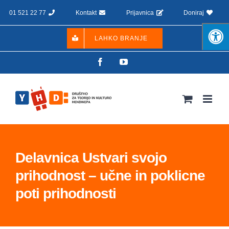
Skip
01 521 22 77
Kontakt
Prijavnica
Doniraj
to
content
LAHKO BRANJE
Facebook
YouTube
Delavnica Ustvari svojo
prihodnost – učne in poklicne
poti prihodnosti