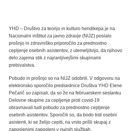
YHD – Društvo za teorijo in kulturo hendikepa je na
Nacionalni inštitut za javno zdravje (NIJZ) poslalo
prošnjo in zdravniško priporočilo za prednostno
cepljenje osebnih asistentov, z utemeljitvijo, da njihovo
delo zajema stik z najranljivejšimi skupinami
prebivalstva.
Pobudo in prošnjo so na NIJZ odobrili. V odgovoru na
elektronsko sporočilo predsednice Društva YHD Elene
Pečarič so zapisali, da so že na februarskem sestanku
Delovne skupine za cepljenje proti covid-19
obravnavali tudi pobudo za prednostno cepljenje
osebnih asistentov. Sporočili so, da bodo tisti osebni
asistenti, ki se želijo cepiti, na vrsto prišli skupaj z
zaposlenimi zaposleni v nujnih službah.