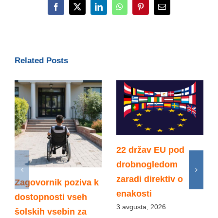
Facebook
X
LinkedIn
WhatsApp
Pinterest
Email
Related Posts
22 držav EU pod
drobnogledom
zaradi direktiv o
Zagovornik poziva k
enakosti
dostopnosti vseh
3 avgusta, 2026
šolskih vsebin za