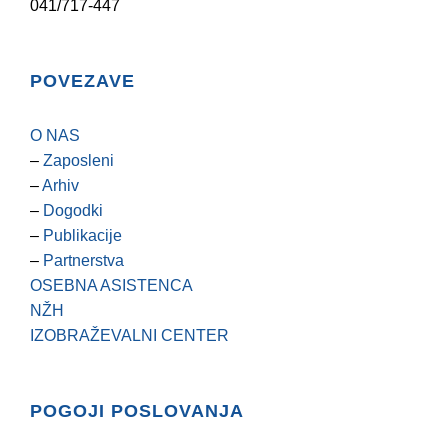
041/717-447
POVEZAVE
O NAS
–
Zaposleni
–
Arhiv
–
Dogodki
–
Publikacije
–
Partnerstva
OSEBNA ASISTENCA
NŽH
IZOBRAŽEVALNI CENTER
POGOJI POSLOVANJA