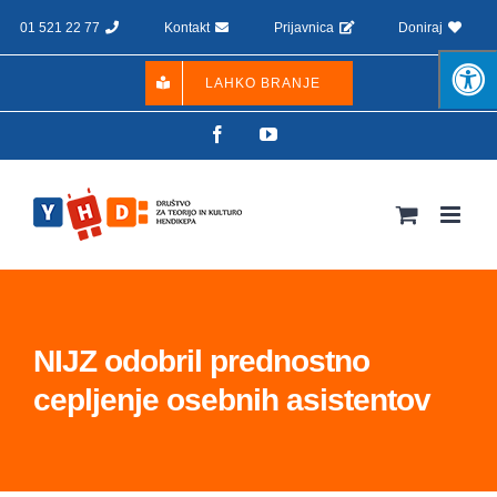
Skip
01 521 22 77
Kontakt
Prijavnica
Doniraj
to
content
LAHKO BRANJE
Facebook
YouTube
NIJZ odobril prednostno
cepljenje osebnih asistentov