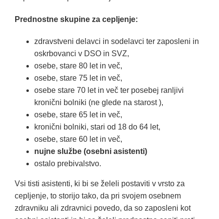
Prednostne skupine za cepljenje:
zdravstveni delavci in sodelavci ter zaposleni in
oskrbovanci v DSO in SVZ,
osebe, stare 80 let in več,
osebe, stare 75 let in več,
osebe stare 70 let in več ter posebej ranljivi
kronični bolniki (ne glede na starost ),
osebe, stare 65 let in več,
kronični bolniki, stari od 18 do 64 let,
osebe, stare 60 let in več,
nujne službe (osebni asistenti)
ostalo prebivalstvo.
Vsi tisti asistenti, ki bi se želeli postaviti v vrsto za
cepljenje, to storijo tako, da pri svojem osebnem
zdravniku ali zdravnici povedo, da so zaposleni kot