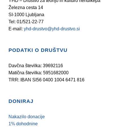
YHD – Društvo za teorijo in kulturo hendikepa
Železna cesta 14
SI-1000 Ljubljana
Tel: 01/521-22-77
E-mail:
yhd-drustvo@yhd-drustvo.si
PODATKI O DRUŠTVU
Davčna številka: 39692116
Matična številka: 5951682000
TRR: IBAN SI56 0400 1004 6471 816
DONIRAJ
Nakazilo donacije
1% dohodnine