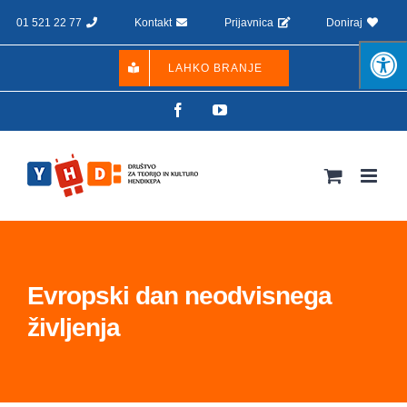
Skip
01 521 22 77
Kontakt
Prijavnica
Doniraj
to
content
LAHKO BRANJE
Facebook
YouTube
Evropski dan neodvisnega
življenja