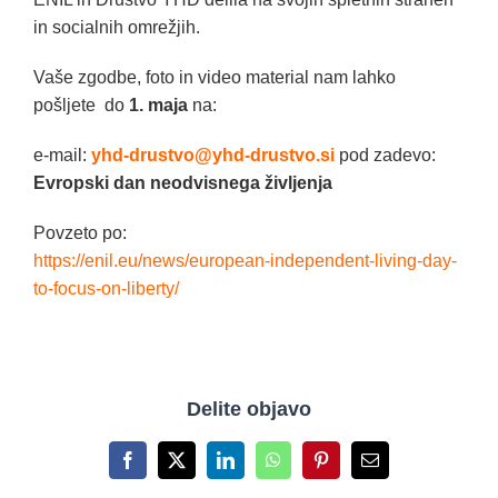
in socialnih omrežjih.
Vaše zgodbe, foto in video material nam lahko
pošljete do
1. maja
na:
e-mail:
yhd-drustvo@yhd-drustvo.si
pod zadevo:
Evropski dan neodvisnega življenja
Povzeto po:
https://enil.eu/news/european-independent-living-day-
to-focus-on-liberty/
Delite objavo
Facebook
X
LinkedIn
WhatsApp
Pinterest
Email