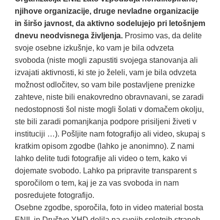
njihove organizacije, druge nevladne organizacije
in širšo javnost, da aktivno sodelujejo pri letošnjem
dnevu neodvisnega življenja.
Prosimo vas, da delite
svoje osebne izkušnje, ko vam je bila odvzeta
svoboda (niste mogli zapustiti svojega stanovanja ali
izvajati aktivnosti, ki ste jo želeli, vam je bila odvzeta
možnost odločitev, so vam bile postavljene prenizke
zahteve, niste bili enakovredno obravnavani, se zaradi
nedostopnosti šol niste mogli šolati v domačem okolju,
ste bili zaradi pomanjkanja podpore prisiljeni živeti v
instituciji …). Pošljite nam fotografijo ali video, skupaj s
kratkim opisom zgodbe (lahko je anonimno). Z nami
lahko delite tudi fotografije ali video o tem, kako vi
dojemate svobodo. Lahko pa pripravite transparent s
sporočilom o tem, kaj je za vas svoboda in nam
posredujete fotografijo.
Osebne zgodbe, sporočila, foto in video material bosta
ENIL in Društvo YHD delila na svojih spletnih straneh