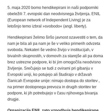
5. maja 2020 bomo hendikepirani in naši podporniki
obeležili 7. evropski dan neodvisnega življenja. ENIL
(European network of Independent Living) je za
letošnjo temo izbral »svobodo« (angl. liberty).
Hendikepirani želimo širšo javnost ozavestiti o tem, da
nam je bila ali pa nam je še v veliko primerih odvzeta
svoboda. Nekateri še vedno živijo v institucijah, v
bivalnih skupnostih, v domovih za starejše ali pa doma
brez ustrezne podpore, ki bi jim omogočila neodvisno
življenje. Srečujejo se tudi z ovirami pri gibanju v
Evropski uniji, ko potujejo ali študirajo v državah
članicah Evropske unije: nimajo dostopa do storitev ,
na primer dostopnega prevoza in drugih storitev ter
podpore, ki jih potrebujejo v času njihovega bivanja
drugje.
Organizacija ENIL zato vzpodbuja hendikepirane,